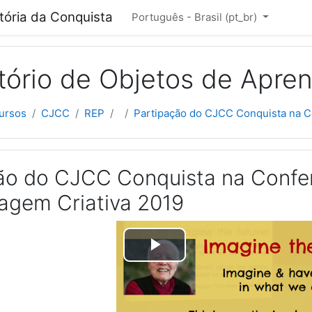
cipal
itória da Conquista
Português - Brasil ‎(pt_br)‎
tório de Objetos de Apre
ursos
CJCC
REP
Partipação do CJCC Conquista na Co
ão do CJCC Conquista na Conferê
agem Criativa 2019
Tocar
Vídeo