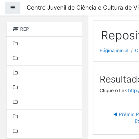
Ir para o conteúdo prin
Centro Juvenil de Ciência e Cultura de V
Painel lateral
REP
Reposi
Página inicial
C
Resultad
Clique o link
http
◀︎ Prêmio P
E