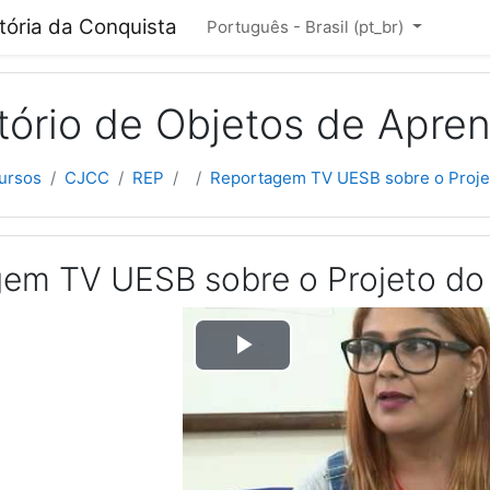
cipal
itória da Conquista
Português - Brasil ‎(pt_br)‎
tório de Objetos de Apre
ursos
CJCC
REP
Reportagem TV UESB sobre o Projet
em TV UESB sobre o Projeto do 
Tocar
Vídeo