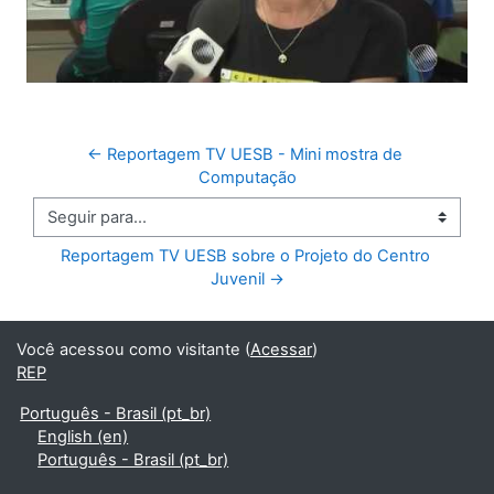
← Reportagem TV UESB - Mini mostra de 
Computação
Seguir para...
Reportagem TV UESB sobre o Projeto do Centro 
Juvenil →
Você acessou como visitante (
Acessar
)
REP
Português - Brasil ‎(pt_br)‎
English ‎(en)‎
Português - Brasil ‎(pt_br)‎