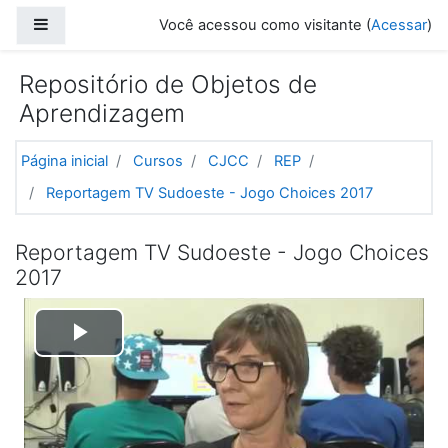
Ir para o conteúdo principal
Painel lateral
Você acessou como visitante (
Acessar
)
Repositório de Objetos de
Aprendizagem
Página inicial
Cursos
CJCC
REP
Reportagem TV Sudoeste - Jogo Choices 2017
Reportagem TV Sudoeste - Jogo Choices
2017
Tocar
Vídeo