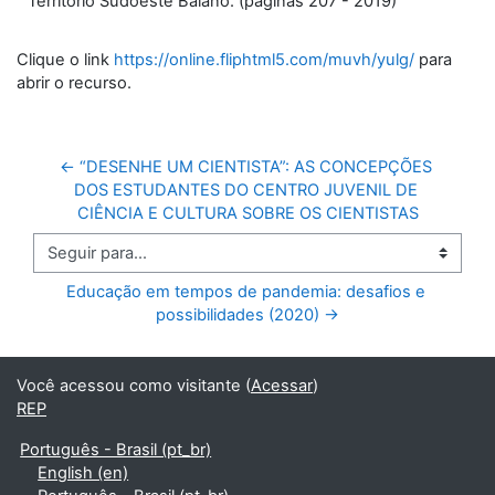
Território Sudoeste Baiano. (páginas 207 - 2019)
Clique o link
https://online.fliphtml5.com/muvh/yulg/
para
abrir o recurso.
← “DESENHE UM CIENTISTA”: AS CONCEPÇÕES 
DOS ESTUDANTES DO CENTRO JUVENIL DE 
CIÊNCIA E CULTURA SOBRE OS CIENTISTAS
Seguir para...
Educação em tempos de pandemia: desafios e 
possibilidades (2020) →
Você acessou como visitante (
Acessar
)
REP
Português - Brasil ‎(pt_br)‎
English ‎(en)‎