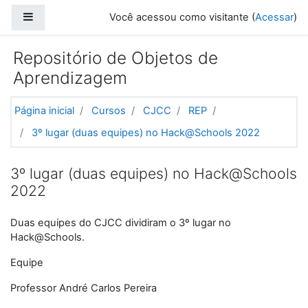
Ir para o conteúdo principal
Painel lateral
Você acessou como visitante (
Acessar
)
Repositório de Objetos de
Aprendizagem
Página inicial
Cursos
CJCC
REP
3º lugar (duas equipes) no Hack@Schools 2022
3º lugar (duas equipes) no Hack@Schools
2022
Duas equipes do CJCC dividiram o 3º lugar no
Hack@Schools.
Equipe
Professor André Carlos Pereira