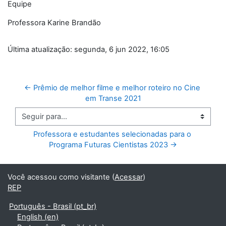
Equipe
Professora Karine Brandão
Última atualização: segunda, 6 jun 2022, 16:05
← Prêmio de melhor filme e melhor roteiro no Cine 
em Transe 2021
Seguir para...
Professora e estudantes selecionadas para o 
Programa Futuras Cientistas 2023 →
Você acessou como visitante (
Acessar
)
REP
Português - Brasil ‎(pt_br)‎
English ‎(en)‎