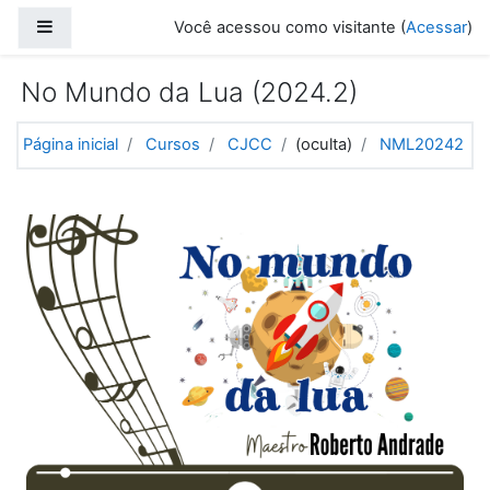
Ir para o conteúdo principal
Painel lateral
Você acessou como visitante (
Acessar
)
No Mundo da Lua (2024.2)
Página inicial
Cursos
CJCC
(oculta)
NML20242
Programação