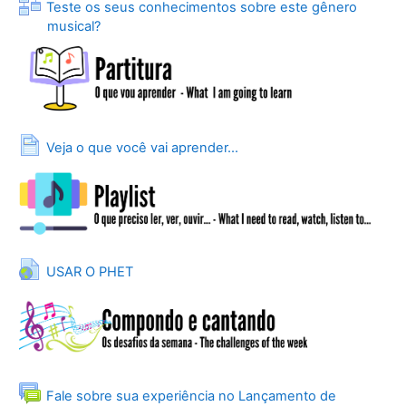
Teste os seus conhecimentos sobre este gênero
Lição
musical?
Página
Veja o que você vai aprender...
URL
USAR O PHET
Fale sobre sua experiência no Lançamento de