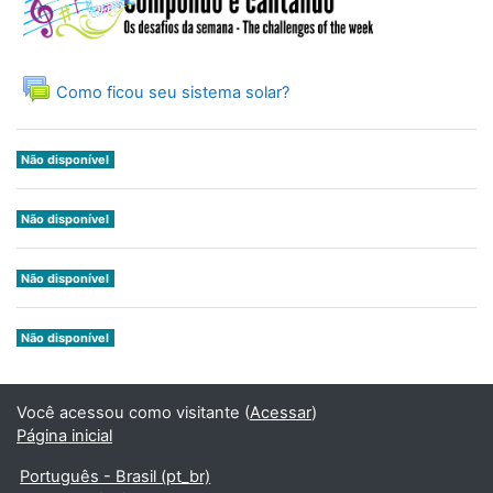
Fórum
Como ficou seu sistema solar?
Não disponível
Não disponível
Não disponível
Não disponível
Você acessou como visitante (
Acessar
)
Página inicial
Português - Brasil ‎(pt_br)‎