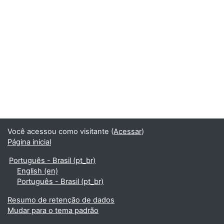
Você acessou como visitante (
Acessar
)
Página inicial
Português - Brasil ‎(pt_br)‎
English ‎(en)‎
Português - Brasil ‎(pt_br)‎
Resumo de retenção de dados
Mudar para o tema padrão