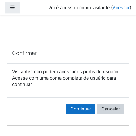
Ir para o conteúdo principal
Painel lateral
Você acessou como visitante (
Acessar
)
Confirmar
Visitantes não podem acessar os perfis de usuário.
Acesse com uma conta completa de usuário para
continuar.
Continuar
Cancelar