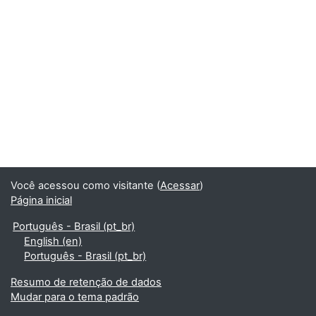
Você acessou como visitante (
Acessar
)
Página inicial
Português - Brasil ‎(pt_br)‎
English ‎(en)‎
Português - Brasil ‎(pt_br)‎
Resumo de retenção de dados
Mudar para o tema padrão