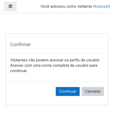
Ir para o conteúdo principal
Painel lateral
Você acessou como visitante (
Acessar
)
Confirmar
Visitantes não podem acessar os perfis de usuário.
Acesse com uma conta completa de usuário para
continuar.
Continuar
Cancelar