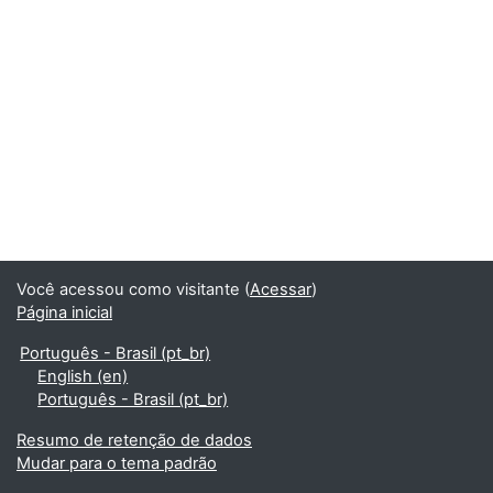
Você acessou como visitante (
Acessar
)
Página inicial
Português - Brasil ‎(pt_br)‎
English ‎(en)‎
Português - Brasil ‎(pt_br)‎
Resumo de retenção de dados
Mudar para o tema padrão