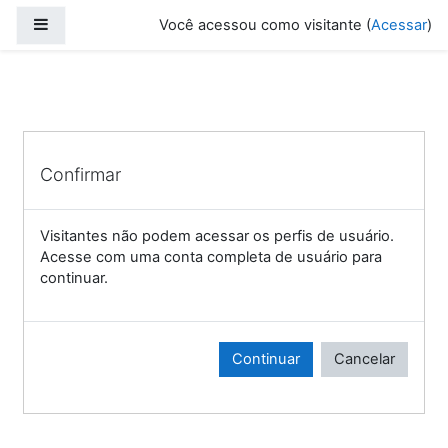
Ir para o conteúdo principal
Painel lateral
Você acessou como visitante (
Acessar
)
Confirmar
Visitantes não podem acessar os perfis de usuário.
Acesse com uma conta completa de usuário para
continuar.
Continuar
Cancelar