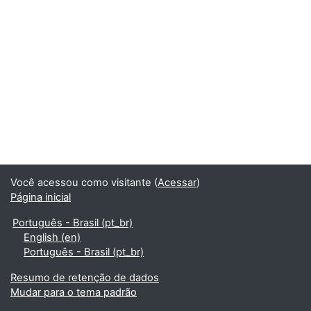
Você acessou como visitante (
Acessar
)
Página inicial
Português - Brasil ‎(pt_br)‎
English ‎(en)‎
Português - Brasil ‎(pt_br)‎
Resumo de retenção de dados
Mudar para o tema padrão