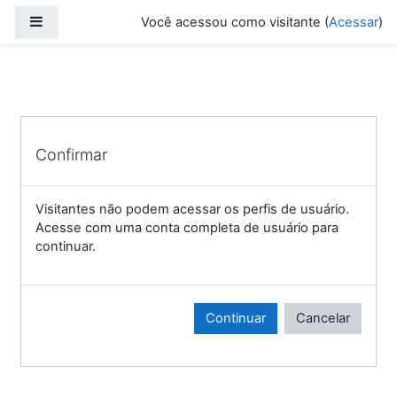
Ir para o conteúdo principal
Painel lateral
Você acessou como visitante (
Acessar
)
Confirmar
Visitantes não podem acessar os perfis de usuário.
Acesse com uma conta completa de usuário para
continuar.
Continuar
Cancelar