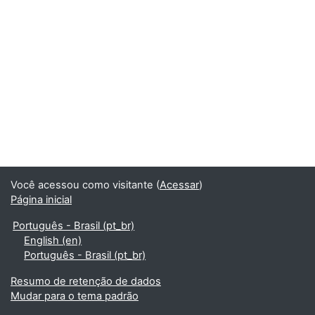
Você acessou como visitante (
Acessar
)
Página inicial
Português - Brasil ‎(pt_br)‎
English ‎(en)‎
Português - Brasil ‎(pt_br)‎
Resumo de retenção de dados
Mudar para o tema padrão