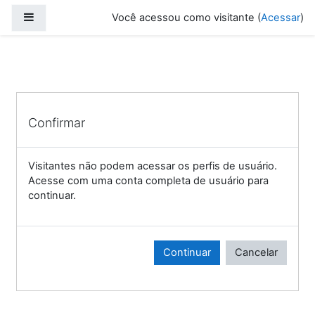
Ir para o conteúdo principal
Painel lateral
Você acessou como visitante (
Acessar
)
Confirmar
Visitantes não podem acessar os perfis de usuário.
Acesse com uma conta completa de usuário para
continuar.
Continuar
Cancelar