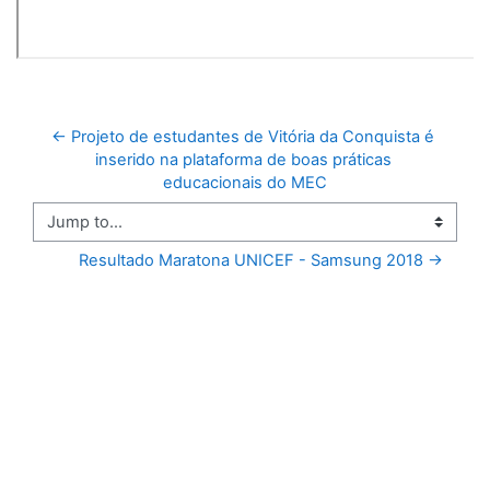
← Projeto de estudantes de Vitória da Conquista é 
inserido na plataforma de boas práticas 
educacionais do MEC
Jump to...
Resultado Maratona UNICEF - Samsung 2018 →
You are currently using guest access (
Log in
)
REP
English ‎(en)‎
English ‎(en)‎
Português - Brasil ‎(pt_br)‎
Data retention summary