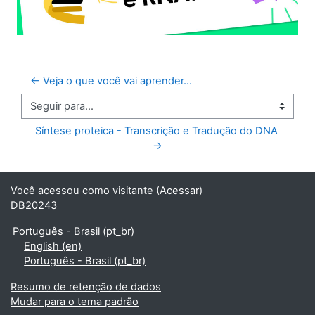
← Veja o que você vai aprender...
Seguir para...
Síntese proteica - Transcrição e Tradução do DNA 
→
Você acessou como visitante (
Acessar
)
DB20243
Português - Brasil ‎(pt_br)‎
English ‎(en)‎
Português - Brasil ‎(pt_br)‎
Resumo de retenção de dados
Mudar para o tema padrão