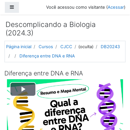
Ir para o conteúdo principal
Painel lateral
Você acessou como visitante (
Acessar
)
Descomplicando a Biologia
(2024.3)
Página inicial
Cursos
CJCC
(oculta)
DB20243
Diferença entre DNA e RNA
Diferença entre DNA e RNA
Tocar
Vídeo