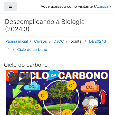
Ir para o conteúdo principal
Painel lateral
Você acessou como visitante (
Acessar
)
Descomplicando a Biologia
(2024.3)
Página inicial
Cursos
CJCC
(oculta)
DB20243
Ciclo do carbono
Ciclo do carbono
Tocar
Vídeo