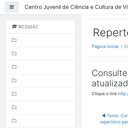
Ir para o conteúdo prin
Centro Juvenil de Ciência e Cultura de V
Painel lateral
RC20242
Repertó
Página inicial
C
Consulte
atualiza
Clique o link
http
◀︎ Texto: Co
repertório pa