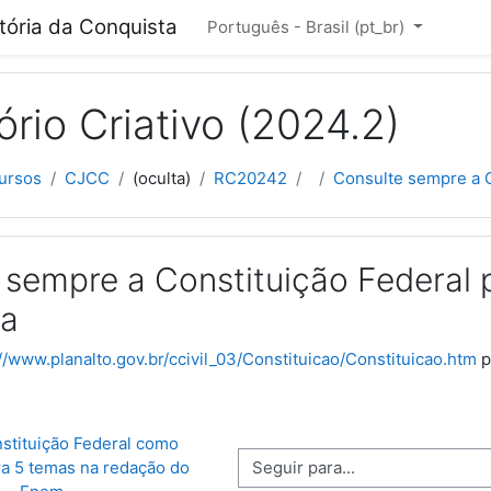
cipal
itória da Conquista
Português - Brasil ‎(pt_br)‎
rio Criativo (2024.2)
ursos
CJCC
(oculta)
RC20242
Consulte sempre a C
 sempre a Constituição Federal
da
://www.planalto.gov.br/ccivil_03/Constituicao/Constituicao.htm
p
nstituição Federal como 
Seguir para...
ra 5 temas na redação do 