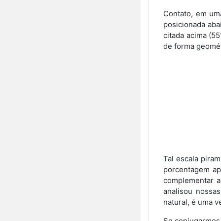
Contato, em uma
posicionada aba
citada acima (5
de forma geométr
Tal escala pira
porcentagem apr
complementar a
analisou nossas
natural, é uma ve
Se conjugarmos,