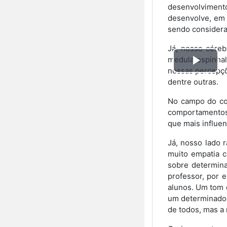
desenvolviment
desenvolve, em 
sendo considerad
Já, nosso céreb
medula espinhal
Toca
nossas percepçõ
dentre outras.
Víd
No campo do com
comportamentos,
que mais influe
Já, nosso lado 
muito empatia c
sobre determina
professor, por 
alunos. Um tom 
um determinado 
de todos, mas a 