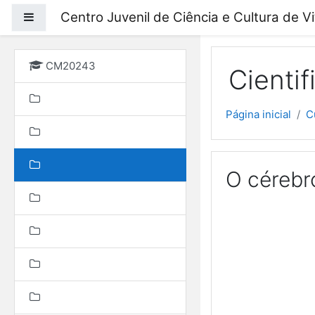
Ir para o conteúdo prin
Centro Juvenil de Ciência e Cultura de V
Painel lateral
CM20243
Cienti
Página inicial
C
O cérebro