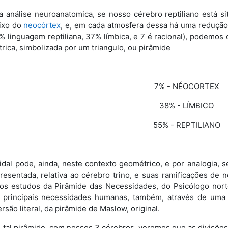
 análise neuroanatomica, se nosso cérebro reptiliano está si
ixo do
neocórtex
, e, em cada atmosfera dessa há uma reduçã
5% linguagem reptiliana, 37% límbica, e 7 é racional), podemo
ica, simbolizada por um triangulo, ou pirâmide
7% - NÉOCORTEX
38% - LÍMBICO
55% - REPTILIANO
midal pode, ainda, neste contexto geométrico, e por analogia, 
esentada, relativa ao cérebro trino, e suas ramificações de n
os estudos da Pirâmide das Necessidades, do Psicólogo nor
 principais necessidades humanas, também, através de uma si
rsão literal, da pirâmide de Maslow, original.
 tal pirâmide, com nossos 3 cérebros, veremos que as divisõ