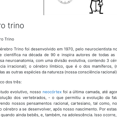
o trino
ro Trino
érebro Trino foi desenvolvido em 1970, pelo neurocientista n
 científica na década de 90 e inspira autores de todas as 
a neuroanatomia, com uma divisão evolutiva, contendo 3 céreb
cia irracional); o cérebro límbico, que é o dos mamíferos, 
das as outras espécies da natureza (nossa consciência racional)
o dos três:
tudo evolutivo, nosso
neocórtex
foi a última camada, até ago
olução dos vertebrados, - o que permitiu a evolução da fal
vendo nossos pensamentos racional, cartesiano, tal como, n
o cérebro a se desenvolver, após nosso nascimento. Por estas
, quando ainda bebês, e, também, na adolescência. Isso ocorre,