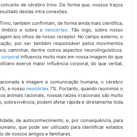
conceito de cérebro trino. De forma que, nossos traços
resultado destas intra conexões.
Trino, também confirmam, de forma ainda mais cientifica,
a límbico e sobre o
neocórtex
. Tão logo, sobre nosso
agem aos olhos de nosso receptor. No campo externo, o
icação, por ser também responsável pelos movimentos
ura, caminhar, dentre outros aspectos neurolinguísticos.
 corporal
influencia muito mais em nossa imagem do que
iliano exerce maior influência corporal, do que verbal,
relacionada à imagem e comunicação humana, o cérebro
35%, e nosso
neocórtex
7%. Portanto, quando reunimos o
os animais racionais, nossas raízes irracionais são muito
, sobrevivência, podem afetar rápida e diretamente toda
ilidade, de autoconhecimento, e, por consequência, para
ano, que pode ser utilizado para identificar estados
to de nossos amigos e familiares.