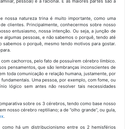
miliar, pessoal) é a racional. E as maiores partes são a
e nossa natureza trina é muito importante, como uma
’ de clientes. Principalmente, conhecermos sobre nosso
 nosso entusiasmo, nossa intenção. Ou seja, a junção de
de algumas pessoas, e não sabemos o porquê, tendo até
não sabemos o porquê, mesmo tendo motivos para gostar.
epara.
o com cachorros, pelo fato de possuírem cérebro límbico.
ssos pensamentos, que são lembranças inconscientes de
a em toda comunicação e relação humana, justamente, por
ais fundamentais. Uma pessoa, por exemplo, com fome, ou
nio lógico sem antes não resolver tais necessidades
 comparativa sobre os 3 cérebros, tendo como base nosso
 nosso cérebro reptiliano; a de ‘’olho grande’’, ou gula,
ex
.
m como há um distribucionismo entre os 2 hemisférios