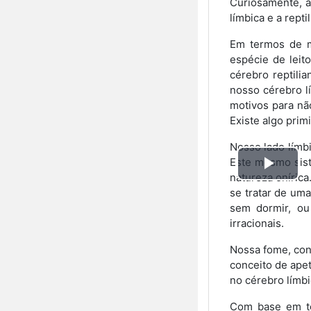
Curiosamente, a 
límbica e a repti
Em termos de m
espécie de leit
cérebro reptili
nosso cérebro l
motivos para nã
Existe algo prim
Nosso lado límbi
Este mesmo sist
Toca
natureza oníric
se tratar de um
Víd
sem dormir, ou
irracionais.
Nossa fome, con
conceito de apet
no cérebro límbi
Com base em to