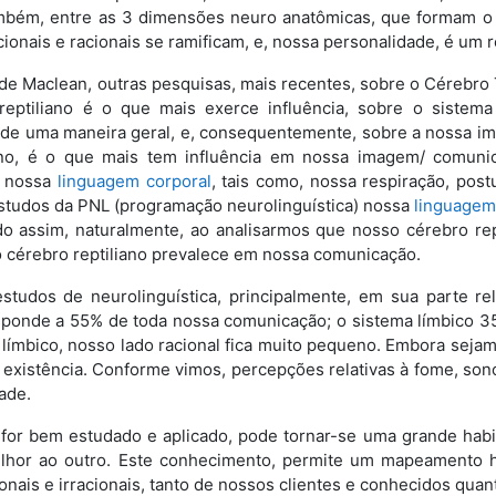
também, entre as 3 dimensões neuro anatômicas, que formam o 
cionais e racionais se ramificam, e, nossa personalidade, é um 
de Maclean, outras pesquisas, mais recentes, sobre o Cérebro 
reptiliano é o que mais exerce influência, sobre o sistem
e uma maneira geral, e, consequentemente, sobre a nossa im
iano, é o que mais tem influência em nossa imagem/ comun
e nossa
linguagem corporal
, tais como, nossa respiração, post
estudos da PNL (programação neurolinguística) nossa
linguagem
do assim, naturalmente, ao analisarmos que nosso cérebro rept
o cérebro reptiliano prevalece em nossa comunicação.
studos de neurolinguística, principalmente, em sua parte 
esponde a 55% de toda nossa comunicação; o sistema límbico 
 límbico, nosso lado racional fica muito pequeno. Embora sejam
 existência. Conforme vimos, percepções relativas à fome, sono
ade.
e for bem estudado e aplicado, pode tornar-se uma grande hab
hor ao outro. Este conhecimento, permite um mapeamento hum
onais e irracionais, tanto de nossos clientes e conhecidos quan