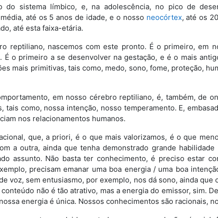
o do sistema límbico, e, na adolescência, no pico de des
média, até os 5 anos de idade, e o nosso
neocórtex
, até os 2
o, até esta faixa-etária.
ro reptiliano, nascemos com este pronto. É o primeiro, em n
. É o primeiro a se desenvolver na gestação, e é o mais anti
r
es mais primitivas, tais como, medo, sono, fome, proteção, hum
eo
portamento, em nosso cérebro reptiliano, é, também, de ond
 tais como, nossa intenção, nosso temperamento. E, embasada
nciam nos relacionamentos humanos.
racional, que, a priori, é o que mais valorizamos, é o que me
om a outra, ainda que tenha demonstrado grande habilidade 
do assunto. Não basta ter conhecimento, é preciso estar c
exemplo, precisam emanar uma boa energia / uma boa intenç
de voz, sem entusiasmo, por exemplo, nos dá sono, ainda que o 
conteúdo não é tão atrativo, mas a energia do emissor, sim. 
nossa energia é única. Nossos conhecimentos são racionais, nos