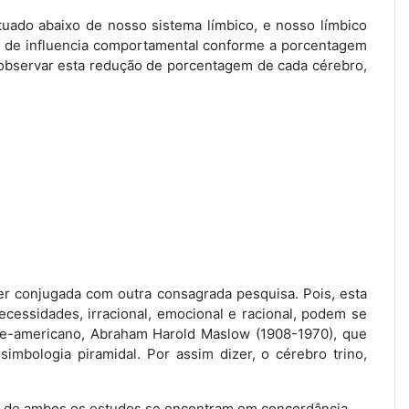
tuado abaixo de nosso sistema límbico, e nosso límbico
o de influencia comportamental conforme a porcentagem
s observar esta redução de porcentagem de cada cérebro,
ser conjugada com outra consagrada pesquisa. Pois, esta
ecessidades, irracional, emocional e racional, podem se
te-americano, Abraham Harold Maslow (1908-1970), que
mbologia piramidal. Por assim dizer, o cérebro trino,
es de ambos os estudos se encontram em concordância.