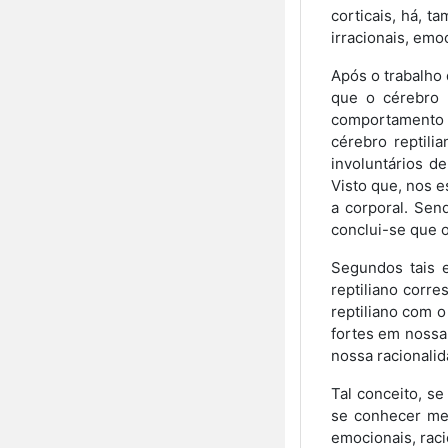
corticais, há, 
irracionais, emo
Após o trabalho 
que o cérebro 
comportamento d
cérebro reptil
involuntários d
Visto que, nos 
a corporal. Sen
conclui-se que 
Segundos tais e
reptiliano corr
reptiliano com o
fortes em nossa
nossa racionalid
Tal conceito, s
se conhecer mel
emocionais, raci