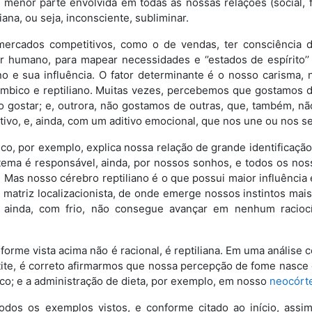
menor parte envolvida em todas as nossas relações (social, fa
liana, ou seja, inconsciente, subliminar.
ercados competitivos, como o de vendas, ter consciência d
or humano, para mapear necessidades e ‘’estados de espírito’
ano e sua influência. O fator determinante é o nosso carisma,
ímbico e reptiliano. Muitas vezes, percebemos que gostamos 
o gostar; e, outrora, não gostamos de outras, que, também, 
itivo, e, ainda, com um aditivo emocional, que nos une ou nos s
co, por exemplo, explica nossa relação de grande identificaçã
ema é responsável, ainda, por nossos sonhos, e todos os no
r
a. Mas nosso cérebro reptiliano é o que possui maior influênci
a matriz localizacionista, de onde emerge nossos instintos m
eo
 ainda, com frio, não consegue avançar em nenhum raciocí
forme vista acima não é racional, é reptiliana. Em uma análise
ite, é correto afirmarmos que nossa percepção de fome nasce em
co; e a administração de dieta, por exemplo, em nosso
neocórt
dos os exemplos vistos, e conforme citado ao início, assi