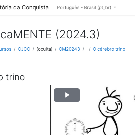
cipal
itória da Conquista
Português - Brasil ‎(pt_br)‎
ficaMENTE (2024.3)
ursos
CJCC
(oculta)
CM20243
O cérebro trino
 trino
Tocar
Vídeo