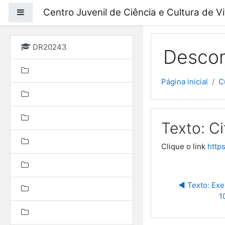
Ir para o conteúdo prin
Centro Juvenil de Ciência e Cultura de V
Painel lateral
DR20243
Descom
Página inicial
C
Texto: C
Clique o link
http
◀︎ Texto: Ex
1