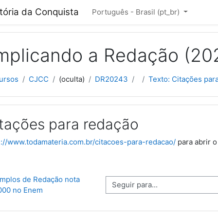
cipal
itória da Conquista
Português - Brasil ‎(pt_br)‎
plicando a Redação (20
ursos
CJCC
(oculta)
DR20243
Texto: Citações par
itações para redação
s://www.todamateria.com.br/citacoes-para-redacao/
para abrir o
emplos de Redação nota 
Seguir para...
000 no Enem