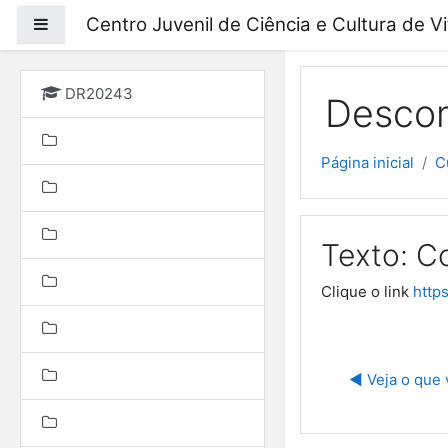
Ir para o conteúdo prin
Centro Juvenil de Ciência e Cultura de V
Painel lateral
DR20243
Descom
Página inicial
C
Texto: C
Clique o link
http
◀︎ Veja o que 