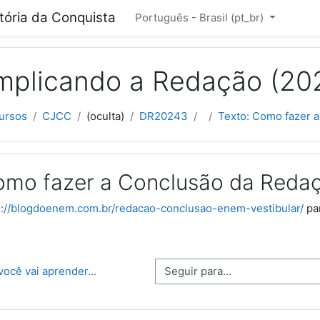
cipal
itória da Conquista
Português - Brasil ‎(pt_br)‎
plicando a Redação (20
ursos
CJCC
(oculta)
DR20243
Texto: Como fazer 
omo fazer a Conclusão da Reda
s://blogdoenem.com.br/redacao-conclusao-enem-vestibular/
par
Seguir para...
você vai aprender...