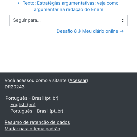
← Texto: Estratégias argumentativas: veja como 
argumentar na redação do Enem
Seguir para...
Desafio 8 ♪ Meu diário online →
Você acessou como visitante (
Acessar
)
DR20243
Português - Brasil ‎(pt_br)‎
English ‎(en)‎
Português - Brasil ‎(pt_br)‎
Resumo de retenção de dados
Mudar para o tema padrão