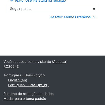
← Texto: Use literatura na redação
Seguir para...
Desafio: Memes literários →
Você acessou como visitante (
Acessar
)
RC20243
Português - Brasil ‎(pt_br)‎
English ‎(en)‎
Português - Brasil ‎(pt_br)‎
Resumo de retenção de dados
Mudar para o tema padrão