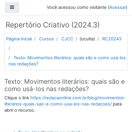
Ir para o conteúdo principal
Painel lateral
Você acessou como visitante (
Acessar
)
Repertório Criativo (2024.3)
Página inicial
Cursos
CJCC
(oculta)
RC20243
Texto: Movimentos literários: quais são e como usá-los
nas redações?
Texto: Movimentos literários: quais são e
como usá-los nas redações?
Clique o link
https://redacaonline.com.br/blog/movimentos-
literarios-quais-sao-e-como-usa-los-nas-redacoes/
para
abrir o recurso.