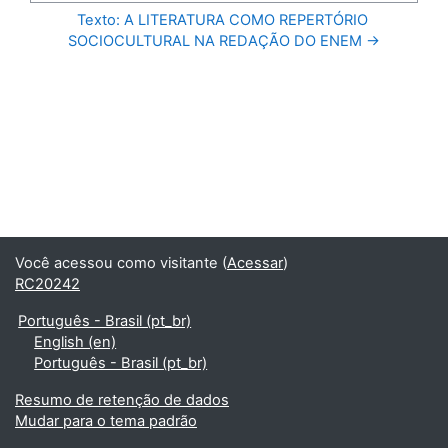
Texto: A LITERATURA COMO REPERTÓRIO 
SOCIOCULTURAL NA REDAÇÃO DO ENEM →
Você acessou como visitante (
Acessar
)
RC20242
Português - Brasil ‎(pt_br)‎
English ‎(en)‎
Português - Brasil ‎(pt_br)‎
Resumo de retenção de dados
Mudar para o tema padrão