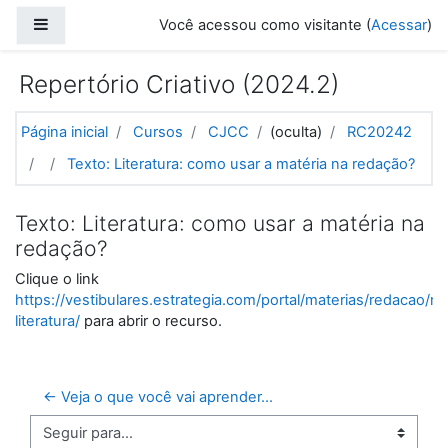
Ir para o conteúdo principal
Painel lateral
Você acessou como visitante (
Acessar
)
Repertório Criativo (2024.2)
Página inicial
Cursos
CJCC
(oculta)
RC20242
Texto: Literatura: como usar a matéria na redação?
Texto: Literatura: como usar a matéria na
redação?
Clique o link
https://vestibulares.estrategia.com/portal/materias/redacao/re
literatura/
para abrir o recurso.
← Veja o que você vai aprender...
Seguir para...