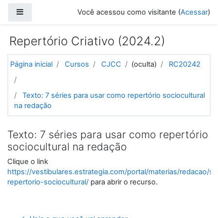
Ir para o conteúdo principal
Painel lateral
Você acessou como visitante (
Acessar
)
Repertório Criativo (2024.2)
Página inicial
Cursos
CJCC
(oculta)
RC20242
Texto: 7 séries para usar como repertório sociocultural
na redação
Texto: 7 séries para usar como repertório
sociocultural na redação
Clique o link
https://vestibulares.estrategia.com/portal/materias/redacao/se
repertorio-sociocultural/
para abrir o recurso.