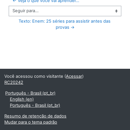
← Veja o que você vai aprender...
Seguir para...
Texto: Enem: 25 séries para assistir antes das 
provas →
Você acessou como visitante (
Acessar
)
RC20242
Português - Brasil ‎(pt_br)‎
English ‎(en)‎
Português - Brasil ‎(pt_br)‎
Resumo de retenção de dados
Mudar para o tema padrão