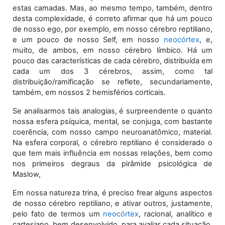
estas camadas. Mas, ao mesmo tempo, também, dentro
desta complexidade, é correto afirmar que há um pouco
de nosso ego, por exemplo, em nosso cérebro reptiliano,
e um pouco de nosso Self, em nosso
neocórtex
, e,
muito, de ambos, em nosso cérebro límbico. Há um
pouco das características de cada cérebro, distribuída em
cada um dos 3 cérebros, assim, como tal
distribuição/ramificação se reflete, secundariamente,
também, em nossos 2 hemisférios corticais.
Se analisarmos tais analogias, é surpreendente o quanto
nossa esfera psíquica, mental, se conjuga, com bastante
coerência, com nosso campo neuroanatômico, material.
Na esfera corporal, o cérebro reptiliano é considerado o
que tem mais influência em nossas relações, bem como
nos primeiros degraus da pirâmide psicológica de
Maslow,
Em nossa natureza trina, é preciso frear alguns aspectos
de nosso cérebro reptiliano, e ativar outros, justamente,
pelo fato de termos um
neocórtex
, racional, analítico e
cartesiano, bem desenvolvido, para avaliar cada situação.