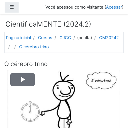
Ir para o conteúdo principal
Painel lateral
Você acessou como visitante (
Acessar
)
CientificaMENTE (2024.2)
Página inicial
Cursos
CJCC
(oculta)
CM20242
O cérebro trino
O cérebro trino
Tocar
Vídeo