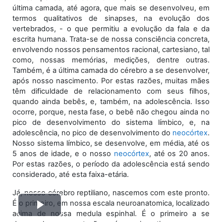
última camada, até agora, que mais se desenvolveu, em
termos qualitativos de sinapses, na evolução dos
vertebrados, - o que permitiu a evolução da fala e da
escrita humana. Trata-se de nossa consciência concreta,
envolvendo nossos pensamentos racional, cartesiano, tal
como, nossas memórias, medições, dentre outras.
Também, é a última camada do cérebro a se desenvolver,
após nosso nascimento. Por estas razões, muitas mães
têm dificuldade de relacionamento com seus filhos,
quando ainda bebês, e, também, na adolescência. Isso
ocorre, porque, nesta fase, o bebê não chegou ainda no
pico de desenvolvimento do sistema límbico, e, na
adolescência, no pico de desenvolvimento do
neocórtex
.
Nosso sistema límbico, se desenvolve, em média, até os
5 anos de idade, e o nosso
neocórtex
, até os 20 anos.
Por estas razões, o período da adolescência está sendo
considerado, até esta faixa-etária.
Já, nosso cérebro reptiliano, nascemos com este pronto.
É o primeiro, em nossa escala neuroanatomica, localizado
Tocar
acima de nossa medula espinhal. É o primeiro a se