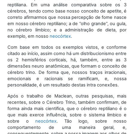
reptiliana. Em uma análise comparativa sobre os 3
cérebros, tendo como base nosso conceito de apetite, é
correto afirmarmos que nossa percepção de fome nasce
em nosso cérebro reptiliano; a de ‘’olho grande’’, ou gula,
no cérebro límbico; e a administração de dieta, por
exemplo, em nosso
neocórtex
.
Com base em todos os exemplos vistos, e conforme
citado ao início, assim como há um distribucionismo entre
os 2 hemisférios corticais, há, também, entre as 3
dimensões neuro anatômicas, que formam o conceito de
cérebro trino. De forma que, nossos traços irracionais,
emocionais e racionais se ramificam, e, nossa
personalidade, é um resultado destas intra conexões.
Após o trabalho de Maclean, outras pesquisas, mais
recentes, sobre o Cérebro Trino, também confirmam, de
forma ainda mais cientifica, que o cérebro reptiliano é o
que mais exerce influência, sobre o sistema límbico e
sobre o
neocórtex
. Tão logo, sobre nosso
comportamento de uma maneira geral, e,
consequentemente, sobre a nossa imagem aos olhos de