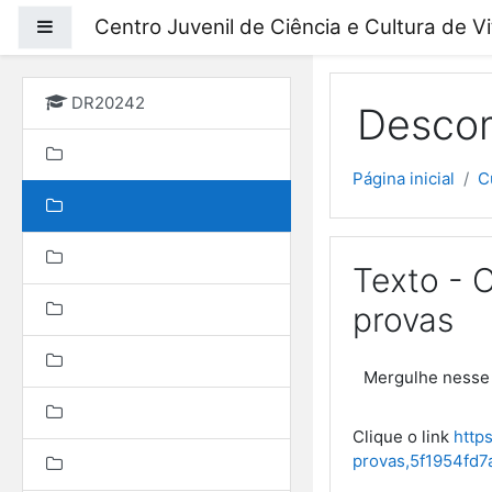
Ir para o conteúdo prin
Centro Juvenil de Ciência e Cultura de V
Painel lateral
DR20242
Descom
Página inicial
C
Texto - 
provas
Mergulhe nesse 
Clique o link
http
provas,5f1954fd