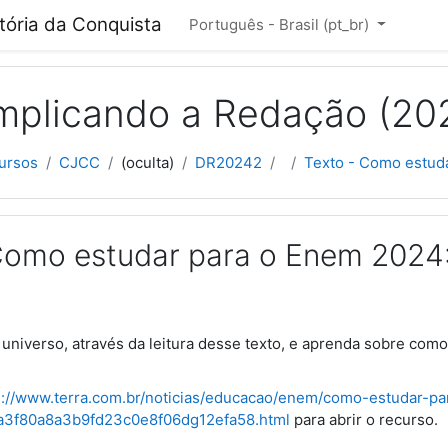
cipal
itória da Conquista
Português - Brasil ‎(pt_br)‎
plicando a Redação (20
ursos
CJCC
(oculta)
DR20242
Texto - Como estud
Como estudar para o Enem 2024
universo, através da leitura desse texto, e aprenda sobre com
s://www.terra.com.br/noticias/educacao/enem/como-estudar-
7a3f80a8a3b9fd23c0e8f06dg12efa58.html
para abrir o recurso.