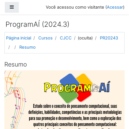
Ir para o conteúdo principal
Painel lateral
Você acessou como visitante (
Acessar
)
ProgramAÍ (2024.3)
Página inicial
Cursos
CJCC
(oculta)
PR20243
Resumo
Resumo