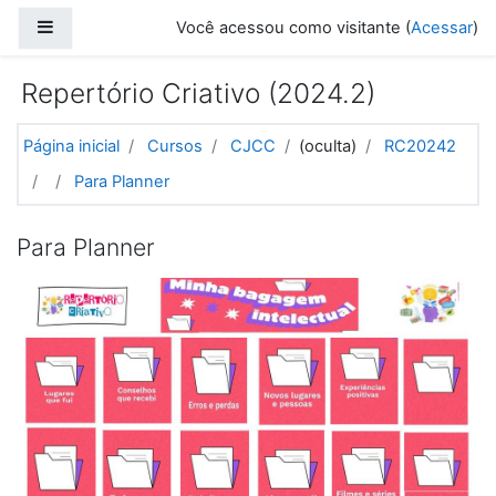
Ir para o conteúdo principal
Painel lateral
Você acessou como visitante (
Acessar
)
Repertório Criativo (2024.2)
Página inicial
Cursos
CJCC
(oculta)
RC20242
Para Planner
Para Planner