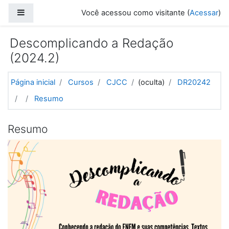
Ir para o conteúdo principal
Painel lateral
Você acessou como visitante (
Acessar
)
Descomplicando a Redação
(2024.2)
Página inicial
Cursos
CJCC
(oculta)
DR20242
Resumo
Resumo