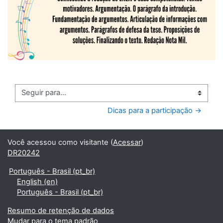
Seguir para...
Dicas para a participação →
Você acessou como visitante (
Acessar
)
DR20242
Português - Brasil ‎(pt_br)‎
English ‎(en)‎
Português - Brasil ‎(pt_br)‎
Resumo de retenção de dados
Mudar para o tema padrão