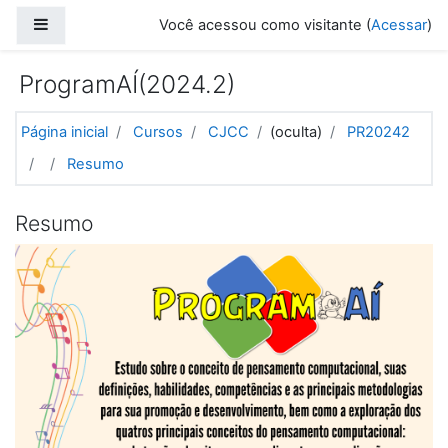
Ir para o conteúdo principal
Painel lateral
Você acessou como visitante (
Acessar
)
ProgramAÍ(2024.2)
Página inicial
Cursos
CJCC
(oculta)
PR20242
Resumo
Resumo