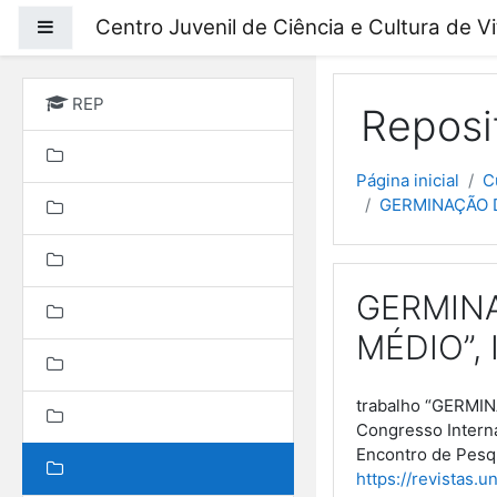
Ir para o conteúdo prin
Centro Juvenil de Ciência e Cultura de V
Painel lateral
REP
Reposi
Página inicial
C
GERMINAÇÃO D
GERMINA
MÉDIO”, 
trabalho “GERMIN
Congresso Interna
Encontro de Pesqu
https://revistas.