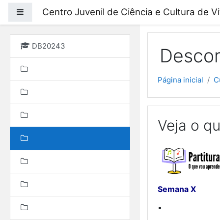
Ir para o conteúdo prin
Centro Juvenil de Ciência e Cultura de V
Painel lateral
DB20243
Descom
Página inicial
C
Veja o qu
Semana X