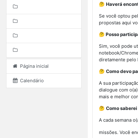
🤔
Haverá encont
Se você optou pel
propostas aqui v
🤔 Posso particip
Sim, você pode uti
notebook/Chromeb
diretamente pelo l
Página inicial
🤔
Como devo par
Calendário
A sua participaçã
dialogue com o(a)
mais e melhor com
🤔
Como saberei 
A cada semana o(a
missões. Você en