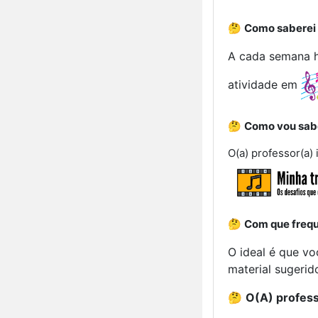
🤔
Como saberei 
A cada semana h
atividade em
🤔
Como vou sabe
O(a) professor(a)
🤔
Com que frequ
O ideal é que v
material sugerido
🤔
O(A) profes