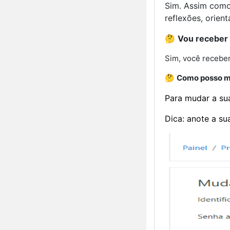
Sim. Assim como 
reflexões, orien
🤔
Vou receber c
Sim, você receberá
🤔
Como posso m
Para mudar a sua
Dica: anote a su