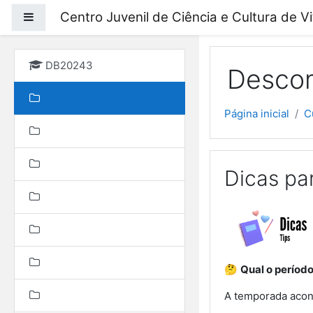
Ir para o conteúdo prin
Centro Juvenil de Ciência e Cultura de V
Painel lateral
DB20243
Descom
Página inicial
C
Dicas pa
🤔
Qual o período
A temporada acon