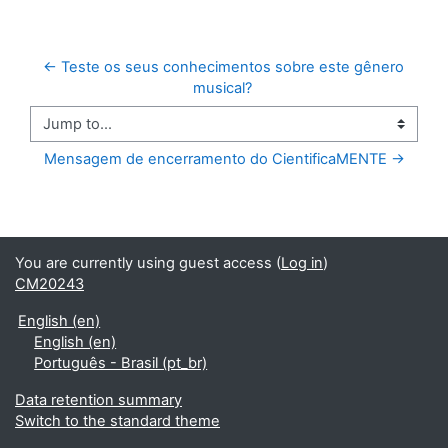
← Teste os seus conhecimentos sobre este gênero 
musical? 
Jump to...
Mensagem de encerramento do CientificaMENTE →
You are currently using guest access (
Log in
)
CM20243
English ‎(en)‎
English ‎(en)‎
Português - Brasil ‎(pt_br)‎
Data retention summary
Switch to the standard theme