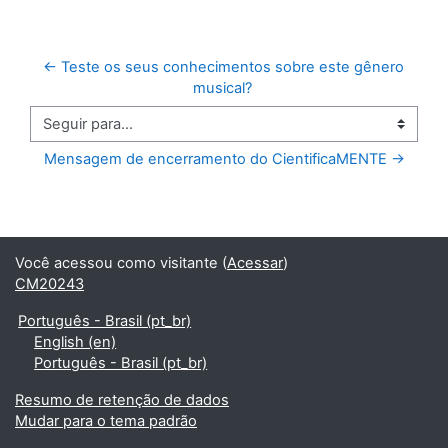
← Teste os seus conhecimentos sobre este gênero 
musical? 
Seguir para...
Mensagem de encerramento do CientificaMENTE →
Você acessou como visitante (
Acessar
)
CM20243
Português - Brasil ‎(pt_br)‎
English ‎(en)‎
Português - Brasil ‎(pt_br)‎
Resumo de retenção de dados
Mudar para o tema padrão