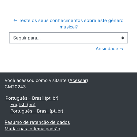
← Teste os seus conhecimentos sobre este gênero 
musical?
Seguir para...
Ansiedade →
Você acessou como visitante (
Acessar
)
CM20243
Português - Brasil ‎(pt_br)‎
English ‎(en)‎
Português - Brasil ‎(pt_br)‎
Resumo de retenção de dados
Mudar para o tema padrão