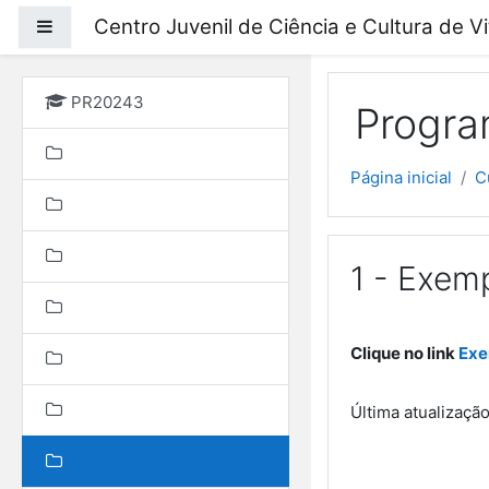
Ir para o conteúdo prin
Centro Juvenil de Ciência e Cultura de V
Painel lateral
PR20243
Progra
Página inicial
C
1 - Exem
Clique no link
Exe
Última atualizaçã