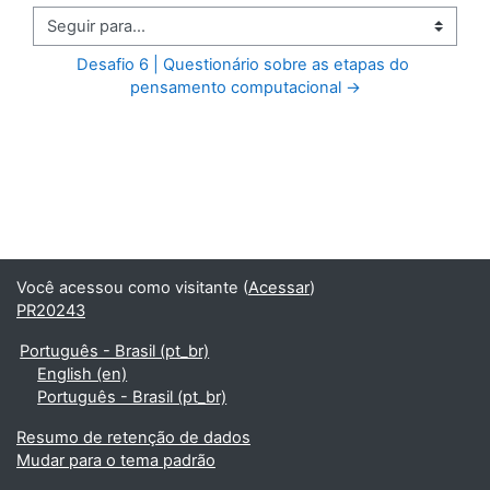
Seguir para...
Desafio 6 | Questionário sobre as etapas do 
pensamento computacional →
Você acessou como visitante (
Acessar
)
PR20243
Português - Brasil ‎(pt_br)‎
English ‎(en)‎
Português - Brasil ‎(pt_br)‎
Resumo de retenção de dados
Mudar para o tema padrão