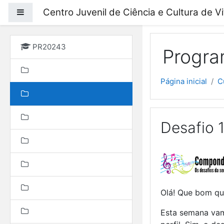
Ir para o conteúdo prin
Centro Juvenil de Ciência e Cultura de V
Painel lateral
PR20243
Progra
Página inicial
C
Desafio 
Olá! Que bom que
Esta semana vam