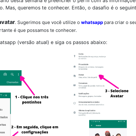
esafio desta semana é preencher o perfil com as informaç
o. Mas, queremos te conhecer. Então, o dasafio é o seguint
avatar
. Sugerimos que você utilize o
whatsapp
para criar o s
rtante é que possamos te conhecer.
tsapp (versão atual) e siga os passos abaixo: