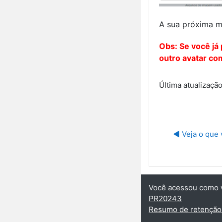
A sua próxima m
Obs: Se você já 
outro avatar com
Última atualização
◀︎ Veja o que 
Você acessou como vi
PR20243
Resumo de retenção