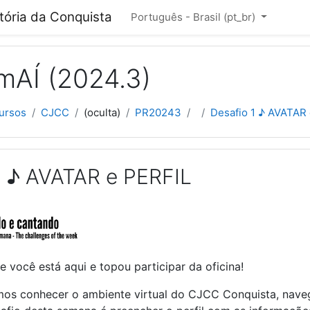
cipal
itória da Conquista
Português - Brasil ‎(pt_br)‎
mAÍ (2024.3)
ursos
CJCC
(oculta)
PR20243
Desafio 1 ♪ AVATAR
1 ♪ AVATAR e PERFIL
 você está aqui e topou participar da oficina!
os conhecer o ambiente virtual do CJCC Conquista, naveg