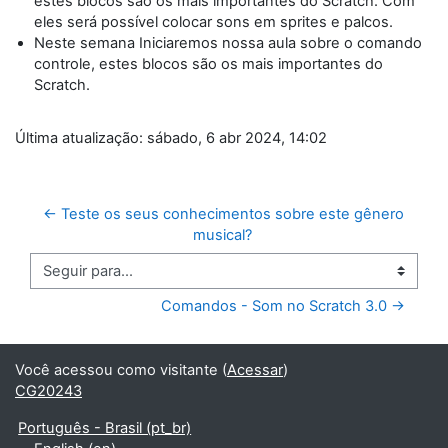
estes blocos são os mais importantes do Scratch. Com
eles será possível colocar sons em sprites e palcos.
Neste semana Iniciaremos nossa aula sobre o comando
controle, estes blocos são os mais importantes do
Scratch.
Última atualização: sábado, 6 abr 2024, 14:02
← Teste os seus conhecimentos sobre este gênero 
musical? 
Seguir para...
Comandos - Som no Scratch 3.0 →
Você acessou como visitante (
Acessar
)
CG20243
Português - Brasil ‎(pt_br)‎