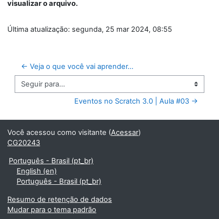
visualizar o arquivo.
Última atualização: segunda, 25 mar 2024, 08:55
← Veja o que você vai aprender... 
Seguir para...
Eventos no Scratch 3.0 | Aula #03 →
Você acessou como visitante (
Acessar
)
CG20243
Português - Brasil ‎(pt_br)‎
English ‎(en)‎
Português - Brasil ‎(pt_br)‎
Resumo de retenção de dados
Mudar para o tema padrão