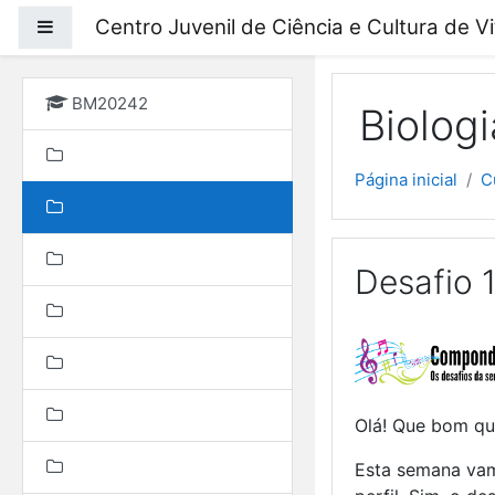
Ir para o conteúdo prin
Centro Juvenil de Ciência e Cultura de V
Painel lateral
BM20242
Biolog
Página inicial
C
Desafio 1
Olá! Que bom que
Esta semana vam