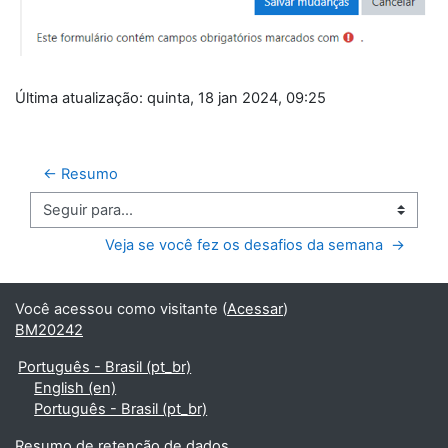
Última atualização: quinta, 18 jan 2024, 09:25
← Resumo
Seguir para...
Veja se você fez os desafios da semana  →
Você acessou como visitante (
Acessar
)
BM20242
Português - Brasil ‎(pt_br)‎
English ‎(en)‎
Português - Brasil ‎(pt_br)‎
Resumo de retenção de dados