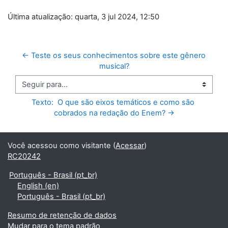
Última atualização: quarta, 3 jul 2024, 12:50
← Teste os seus conhecimentos sobre este gênero 
musical?
Seguir para...
Texto:  O que são eixos temáticos e como são 
cobrados na redação do Enem? →
Você acessou como visitante (
Acessar
)
RC20242
Português - Brasil ‎(pt_br)‎
English ‎(en)‎
Português - Brasil ‎(pt_br)‎
Resumo de retenção de dados
Mudar para o tema padrão