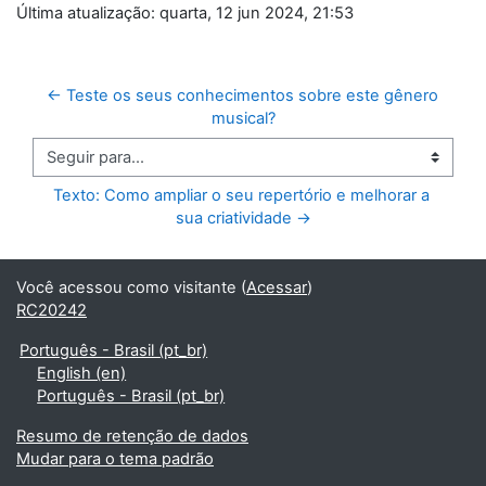
Última atualização: quarta, 12 jun 2024, 21:53
← Teste os seus conhecimentos sobre este gênero 
musical?
Seguir para...
Texto: Como ampliar o seu repertório e melhorar a 
sua criatividade →
Você acessou como visitante (
Acessar
)
RC20242
Português - Brasil ‎(pt_br)‎
English ‎(en)‎
Português - Brasil ‎(pt_br)‎
Resumo de retenção de dados
Mudar para o tema padrão