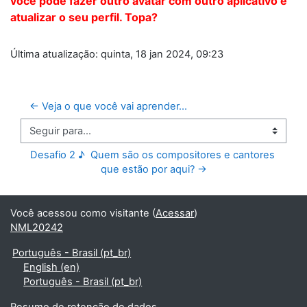
você pode fazer outro avatar com outro aplicativo e
atualizar o seu perfil. Topa?
Última atualização: quinta, 18 jan 2024, 09:23
← Veja o que você vai aprender...
Seguir para...
Desafio 2 ♪  Quem são os compositores e cantores 
que estão por aqui? →
Você acessou como visitante (
Acessar
)
NML20242
Português - Brasil ‎(pt_br)‎
English ‎(en)‎
Português - Brasil ‎(pt_br)‎