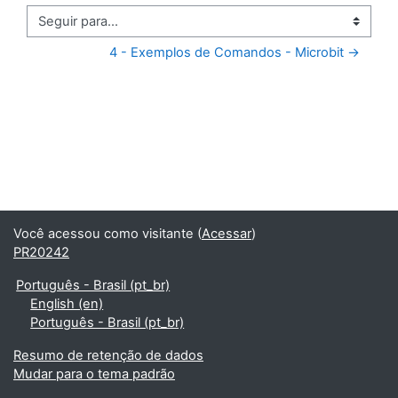
Seguir para...
4 - Exemplos de Comandos - Microbit →
Você acessou como visitante (
Acessar
)
PR20242
Português - Brasil ‎(pt_br)‎
English ‎(en)‎
Português - Brasil ‎(pt_br)‎
Resumo de retenção de dados
Mudar para o tema padrão