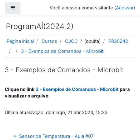
Ir para o conteúdo principal
Painel lateral
Você acessou como visitante (
Acessar
)
ProgramAÍ(2024.2)
Página inicial
Cursos
CJCC
(oculta)
PR20242
3 - Exemplos de Comandos - Microbit
3 - Exemplos de Comandos - Microbit
Clique no link
3 - Exemplos de Comandos - Microbit
para
visualizar o arquivo.
Última atualização: domingo, 21 abr 2024, 15:23
← Sensor de Temperatura - Aula #07