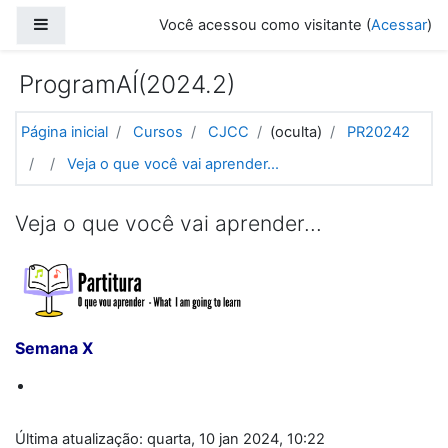
Ir para o conteúdo principal
Painel lateral
Você acessou como visitante (
Acessar
)
ProgramAÍ(2024.2)
Página inicial
Cursos
CJCC
(oculta)
PR20242
Veja o que você vai aprender...
Veja o que você vai aprender...
Semana X
Última atualização: quarta, 10 jan 2024, 10:22