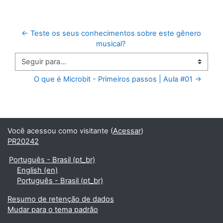
← Teste os seus conhecimentos sobre este gênero 
musical? 
Seguir para...
O que é Microbit - Primeiros passos | Aula #01 →
Você acessou como visitante (
Acessar
)
PR20242
Português - Brasil ‎(pt_br)‎
English ‎(en)‎
Português - Brasil ‎(pt_br)‎
Resumo de retenção de dados
Mudar para o tema padrão