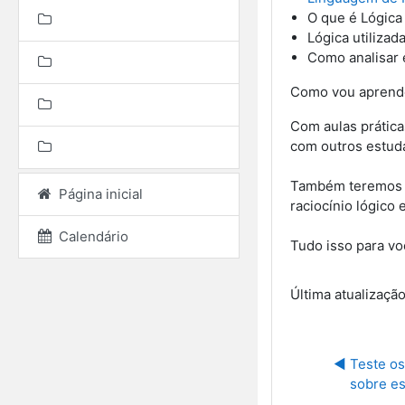
O que é Lógic
Lógica utiliza
Como analisar 
Como vou aprend
Com aulas prática
com outros estud
Também teremos ex
Página inicial
raciocínio lógico
Calendário
Tudo isso para vo
Última atualizaçã
◀︎ Teste o
sobre es