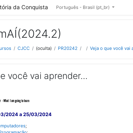
cipal
itória da Conquista
Português - Brasil ‎(pt_br)‎
mAÍ(2024.2)
ursos
CJCC
(oculta)
PR20242
Veja o que você vai 
e você vai aprender...
03/2024 a 25
/03/2024
Computadores
;
Programação
;