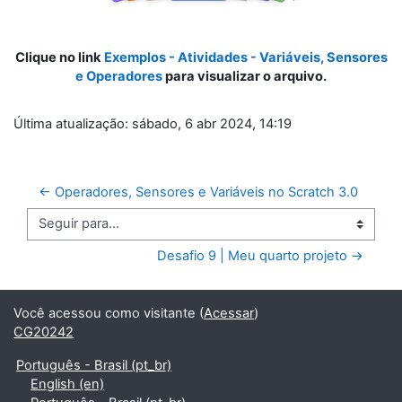
Clique no link
Exemplos - Atividades - Variáveis, Sensores
e Operadores
para visualizar o arquivo.
Última atualização: sábado, 6 abr 2024, 14:19
← Operadores, Sensores e Variáveis no Scratch 3.0
Seguir para...
Desafio 9 | Meu quarto projeto →
Você acessou como visitante (
Acessar
)
CG20242
Português - Brasil ‎(pt_br)‎
English ‎(en)‎