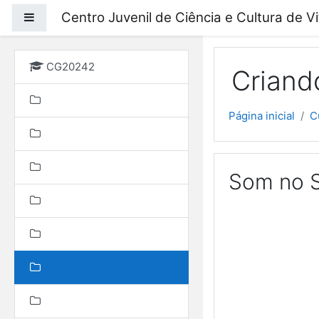
Ir para o conteúdo prin
Centro Juvenil de Ciência e Cultura de V
Painel lateral
CG20242
Criand
Página inicial
C
Som no S