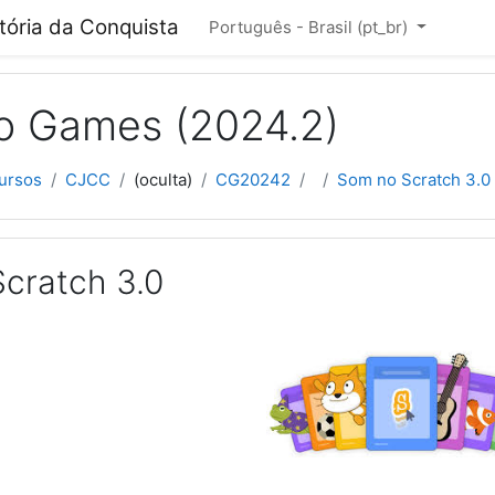
cipal
itória da Conquista
Português - Brasil ‎(pt_br)‎
o Games (2024.2)
ursos
CJCC
(oculta)
CG20242
Som no Scratch 3.0
cratch 3.0